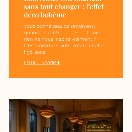
sans tout changer : l’effet
déco bohème
Vous connaissez ce sentiment
quand on rentre chez soi et que…
rien ne nous inspire vraiment ?
C’est comme si votre intérieur était
figé, sans
EN DÉCOUVRIR +