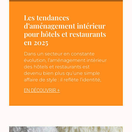
Les tendances
d’aménagement intérieur
pour hôtels et restaurants
en 2025
Dans un secteur en constante
évolution, l’aménagement intérieur
des hôtels et restaurants est
devenu bien plus qu’une simple
affaire de style : il reflète l’identité,
EN DÉCOUVRIR +