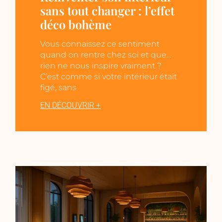
sans tout changer : l’effet
déco bohème
Vous connaissez ce sentiment
quand on rentre chez soi et que…
rien ne nous inspire vraiment ?
C’est comme si votre intérieur était
figé, sans
EN DÉCOUVRIR +