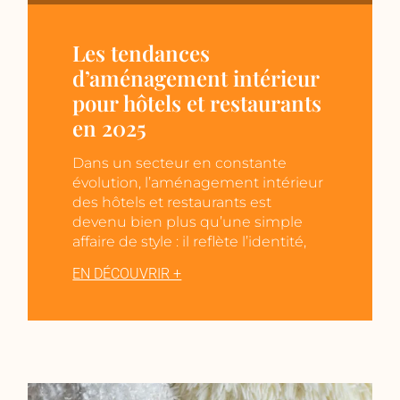
Les tendances
d’aménagement intérieur
pour hôtels et restaurants
en 2025
Dans un secteur en constante
évolution, l’aménagement intérieur
des hôtels et restaurants est
devenu bien plus qu’une simple
affaire de style : il reflète l’identité,
EN DÉCOUVRIR +