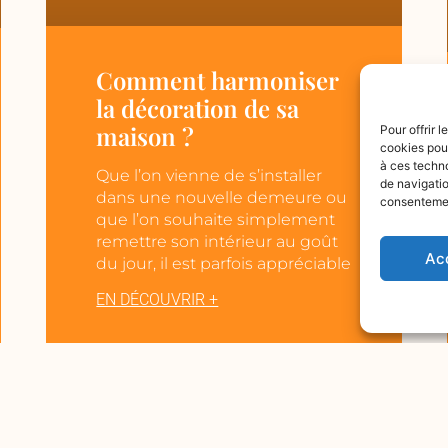
Comment harmoniser
la décoration de sa
maison ?
Pour offrir 
cookies pour
à ces techn
Que l’on vienne de s’installer
de navigatio
dans une nouvelle demeure ou
consentement
que l’on souhaite simplement
remettre son intérieur au goût
Ac
du jour, il est parfois appréciable
EN DÉCOUVRIR +
« Précédent
1
2
3
4
Suivant »