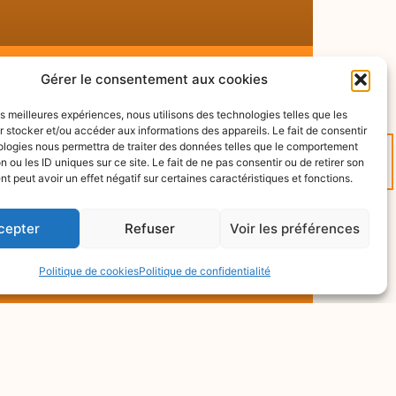
Gérer le consentement aux cookies
Pour quelles raisons
faire appel à un
les meilleures expériences, nous utilisons des technologies telles que les
 stocker et/ou accéder aux informations des appareils. Le fait de consentir
tapissier décorateur ?
ologies nous permettra de traiter des données telles que le comportement
n ou les ID uniques sur ce site. Le fait de ne pas consentir ou de retirer son
En quoi consiste le métier de
 peut avoir un effet négatif sur certaines caractéristiques et fonctions.
tapissier décorateur ?
Réfections de tous types de
cepter
Refuser
Voir les préférences
sièges. Le tapissier est là pour
rénover vos vieux fauteuils, vos
Politique de cookies
Politique de confidentialité
EN DÉCOUVRIR +