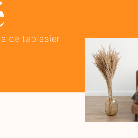
é
s de tapissier