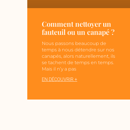
Comment nettoyer un
fauteuil ou un canapé ?
Nous passons beaucoup de
temps à nous détendre sur nos
canapés, alors naturellement, ils
se tachent de temps en temps.
Mais il n’y a pas
EN DÉCOUVRIR +