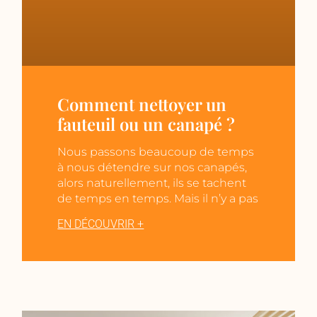
Comment nettoyer un
fauteuil ou un canapé ?
Nous passons beaucoup de temps
à nous détendre sur nos canapés,
alors naturellement, ils se tachent
de temps en temps. Mais il n’y a pas
EN DÉCOUVRIR +