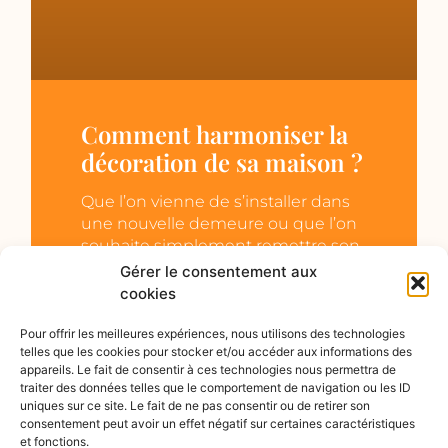
Comment harmoniser la
décoration de sa maison ?
Que l’on vienne de s’installer dans
une nouvelle demeure ou que l’on
souhaite simplement remettre son
intérieur au goût du jour, il est
Gérer le consentement aux
parfois appréciable
cookies
EN DÉCOUVRIR +
Pour offrir les meilleures expériences, nous utilisons des technologies
telles que les cookies pour stocker et/ou accéder aux informations des
appareils. Le fait de consentir à ces technologies nous permettra de
traiter des données telles que le comportement de navigation ou les ID
uniques sur ce site. Le fait de ne pas consentir ou de retirer son
consentement peut avoir un effet négatif sur certaines caractéristiques
et fonctions.