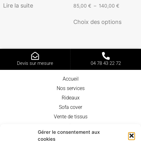
Lire la suite
85,00
€
–
140,00
€
Choix des options
Devis sur mesure
04 78 43 22 72
Accueil
Nos services
Rideaux
Sofa cover
Vente de tissus
Nos produits en vente
Gérer le consentement aux
Réalisations
cookies