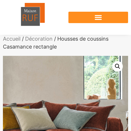
Nos produits en vente
Accueil
/
Décoration
/ Housses de coussins
Casamance rectangle