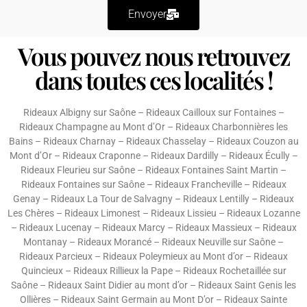
Envoyer
Vous pouvez nous retrouvez
dans toutes ces localités !
Rideaux Albigny sur Saône
–
Rideaux Cailloux sur Fontaines
–
Rideaux Champagne au Mont d’Or
–
Rideaux Charbonnières les
Bains
–
Rideaux Charnay
–
Rideaux Chasselay
–
Rideaux Couzon au
Mont d’Or
–
Rideaux Craponne
–
Rideaux Dardilly
–
Rideaux Écully
–
Rideaux Fleurieu sur Saône
–
Rideaux Fontaines Saint Martin
–
Rideaux Fontaines sur Saône
–
Rideaux Francheville
–
Rideaux
Genay
–
Rideaux La Tour de Salvagny
–
Rideaux Lentilly
–
Rideaux
Les Chères
–
Rideaux Limonest
–
Rideaux Lissieu
–
Rideaux Lozanne
–
Rideaux Lucenay
–
Rideaux Marcy
–
Rideaux Massieux
–
Rideaux
Montanay
–
Rideaux Morancé
–
Rideaux Neuville sur Saône
–
Rideaux Parcieux
–
Rideaux Poleymieux au Mont d’or
–
Rideaux
Quincieux
–
Rideaux Rillieux la Pape
–
Rideaux Rochetaillée sur
Saône
–
Rideaux Saint Didier au mont d’or
–
Rideaux Saint Genis les
Ollières
–
Rideaux Saint Germain au Mont D’or
–
Rideaux Sainte