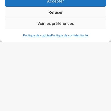
Accepter
Refuser
Voir les préférences
Politique de cookies
Politique de confidentialité
Quelle largeur de rideau choisir pour
une fenêtre de 120 cm ?
La largeur des rideaux dépendra de la taille de