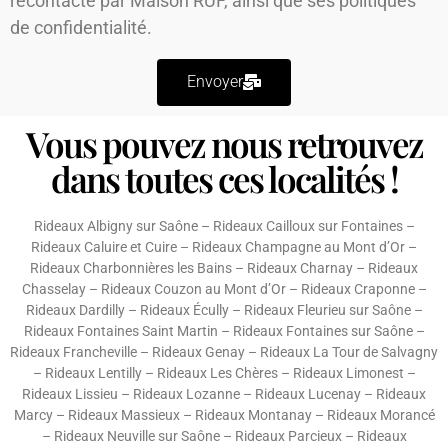
recontacté par Maison RUF, ainsi que ses
politiques
de confidentialité.
Envoyer
Vous pouvez nous retrouvez
dans toutes ces localités !
Rideaux Albigny sur Saône
–
Rideaux Cailloux sur Fontaines
–
Rideaux Caluire et Cuire
–
Rideaux Champagne au Mont d’Or
–
Rideaux Charbonnières les Bains
–
Rideaux Charnay
–
Rideaux
Chasselay
–
Rideaux Couzon au Mont d’Or
–
Rideaux Craponne
–
Rideaux Dardilly
–
Rideaux Écully
–
Rideaux Fleurieu sur Saône
–
Rideaux Fontaines Saint Martin
–
Rideaux Fontaines sur Saône
–
Rideaux Francheville
–
Rideaux Genay
–
Rideaux La Tour de Salvagny
–
Rideaux Lentilly
–
Rideaux Les Chères
–
Rideaux Limonest
–
Rideaux Lissieu
–
Rideaux Lozanne
–
Rideaux Lucenay
–
Rideaux
Marcy
–
Rideaux Massieux
–
Rideaux Montanay
–
Rideaux Morancé
–
Rideaux Neuville sur Saône
–
Rideaux Parcieux
–
Rideaux