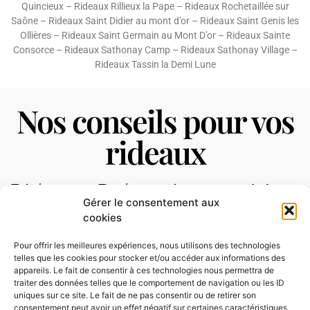
Quincieux
–
Rideaux Rillieux la Pape
–
Rideaux Rochetaillée sur
Saône
–
Rideaux Saint Didier au mont d’or
–
Rideaux Saint Genis les
Ollières
–
Rideaux Saint Germain au Mont D’or
–
Rideaux Sainte
Consorce
–
Rideaux Sathonay Camp
–
Rideaux Sathonay Village
–
Rideaux Tassin la Demi Lune
Nos conseils pour vos
rideaux
Rideaux Poleymieux au Mont
Gérer le consentement aux
d’or
cookies
Pour offrir les meilleures expériences, nous utilisons des technologies
telles que les cookies pour stocker et/ou accéder aux informations des
appareils. Le fait de consentir à ces technologies nous permettra de
traiter des données telles que le comportement de navigation ou les ID
uniques sur ce site. Le fait de ne pas consentir ou de retirer son
consentement peut avoir un effet négatif sur certaines caractéristiques