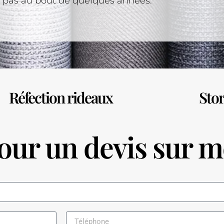
t pas au bout de quelques années.
Réfection rideaux
Stor
ur un devis sur m