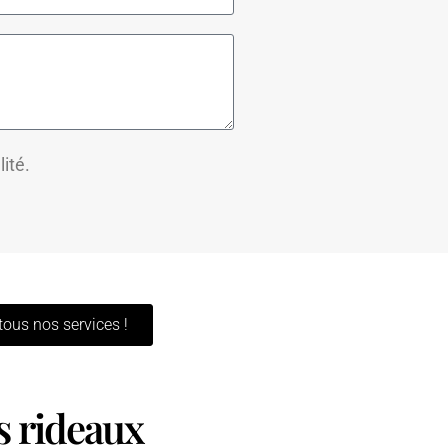
lité.
tous nos services !
s rideaux