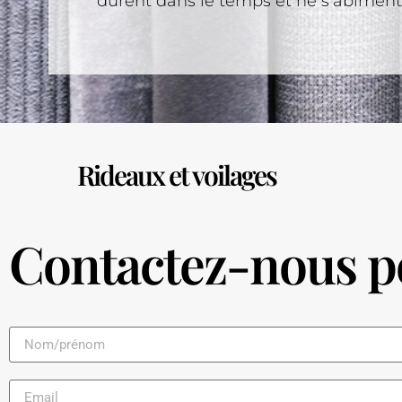
durent dans le temps et ne s’abîmen
Rideaux et voilages
Contactez-nous po