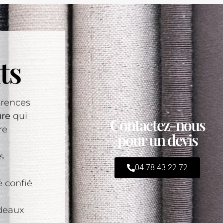
ts
érences
ure
qui
Contactez-nous
re
pour un devis
s
04 78 43 22 72
 confié
ideaux