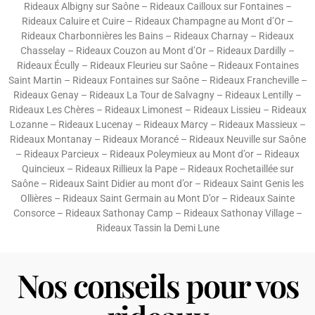
Rideaux Albigny sur Saône
–
Rideaux Cailloux sur Fontaines
–
Rideaux Caluire et Cuire
–
Rideaux Champagne au Mont d’Or
–
Rideaux Charbonnières les Bains
–
Rideaux Charnay
–
Rideaux
Chasselay
–
Rideaux Couzon au Mont d’Or
–
Rideaux Dardilly
–
Rideaux Écully
–
Rideaux Fleurieu sur Saône
–
Rideaux Fontaines
Saint Martin
–
Rideaux Fontaines sur Saône
–
Rideaux Francheville
–
Rideaux Genay
–
Rideaux La Tour de Salvagny
–
Rideaux Lentilly
–
Rideaux Les Chères
–
Rideaux Limonest
–
Rideaux Lissieu
–
Rideaux
Lozanne
–
Rideaux Lucenay
–
Rideaux Marcy
–
Rideaux Massieux
–
Rideaux Montanay
–
Rideaux Morancé
–
Rideaux Neuville sur Saône
–
Rideaux Parcieux
–
Rideaux Poleymieux au Mont d’or
–
Rideaux
Quincieux
–
Rideaux Rillieux la Pape
–
Rideaux Rochetaillée sur
Saône
–
Rideaux Saint Didier au mont d’or
–
Rideaux Saint Genis les
Ollières
–
Rideaux Saint Germain au Mont D’or
–
Rideaux Sainte
Consorce
–
Rideaux Sathonay Camp
–
Rideaux Sathonay Village
–
Rideaux Tassin la Demi Lune
Nos conseils pour vos