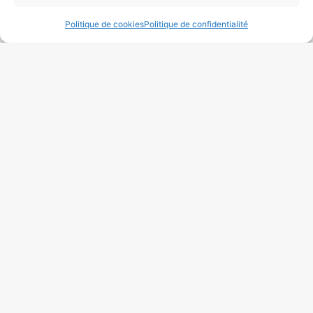
Politique de cookies
Politique de confidentialité
Quelle largeur de rideau choisir pour
une fenêtre de 120 cm ?
La largeur des rideaux dépendra de la taille de
votre fenêtre, généralement pour une fenêtre de
120cm on multipliera entre 1,5 et 2 fois la
EN DÉCOUVRIR +
11 avril 2025