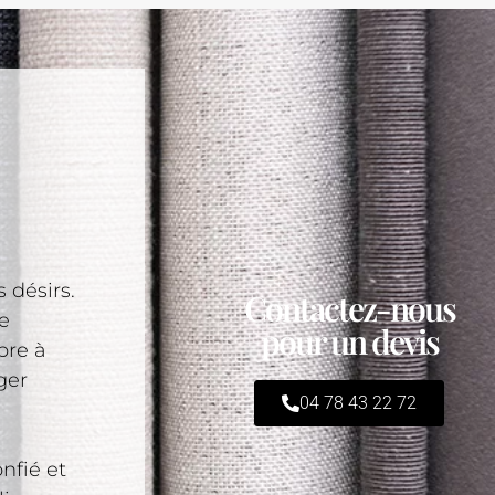
 désirs.
Contactez-nous
e
pour un devis
bre à
ger
04 78 43 22 72
nfié et