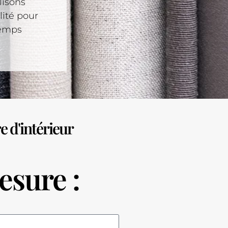
lisons
ité pour
temps
e d'intérieur
esure :