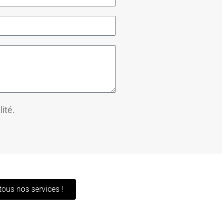
lité.
tous nos services !