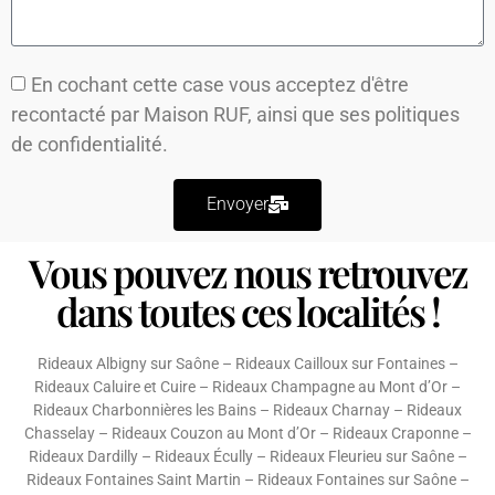
En cochant cette case vous acceptez d'être
recontacté par Maison RUF, ainsi que ses
politiques
de confidentialité.
Envoyer
Vous pouvez nous retrouvez
dans toutes ces localités !
Rideaux Albigny sur Saône
–
Rideaux Cailloux sur Fontaines
–
Rideaux Caluire et Cuire
–
Rideaux Champagne au Mont d’Or
–
Rideaux Charbonnières les Bains
–
Rideaux Charnay
–
Rideaux
Chasselay
–
Rideaux Couzon au Mont d’Or
–
Rideaux Craponne
–
Rideaux Dardilly
–
Rideaux Écully
–
Rideaux Fleurieu sur Saône
–
Rideaux Fontaines Saint Martin
–
Rideaux Fontaines sur Saône
–