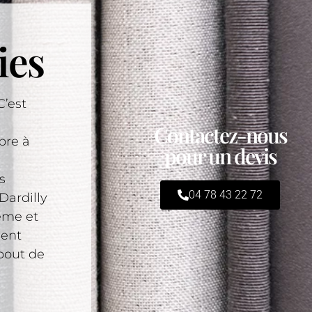
ies
C’est
Contactez-nous
bre à
pour un devis
s
04 78 43 22 72
Dardilly
ême et
ment
bout de