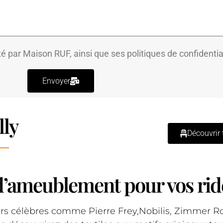
té par Maison RUF, ainsi que ses
politiques de confidentia
Envoyer
lly
Découvrir 
 d’ameublement pour vos rid
ers célèbres comme Pierre Frey,Nobilis, Zimmer Ro