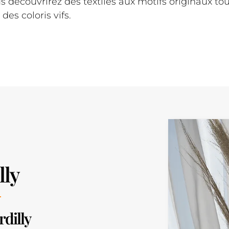
us découvrirez des textiles aux motifs originaux t
des coloris vifs.
lly
rdilly