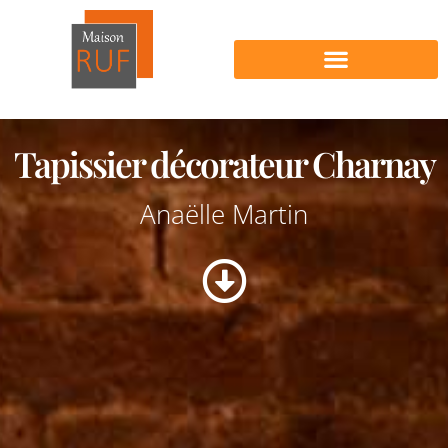
Nos produits en vente
Tapissier décorateur Charnay
Anaëlle Martin