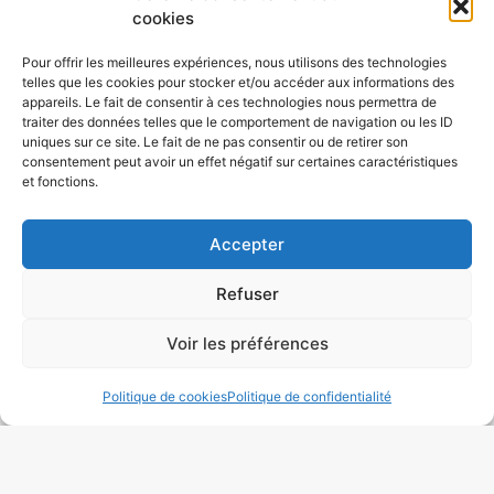
cookies
Nous avons travaillé avec un portefeuille
Pour offrir les meilleures expériences, nous utilisons des technologies
telles que les cookies pour stocker et/ou accéder aux informations des
diversifié de
clients sur Charnay
, dont des
appareils. Le fait de consentir à ces technologies nous permettra de
client particulier et professionnels, créant tout !
traiter des données telles que le comportement de navigation ou les ID
uniques sur ce site. Le fait de ne pas consentir ou de retirer son
Des pièces grandes sur mesure à l’équipement
consentement peut avoir un effet négatif sur certaines caractéristiques
complet des bouchons et des restaurants. En
et fonctions.
tant que
Tapissier Décorateur Charnay
Nous
sommes impliqués dans l’industrie depuis de
Accepter
nombreuses années et avons acquis une
Refuser
compréhension des excellentes pratiques pour
confectionner des pièces réellement
Voir les préférences
exceptionnelles.
Nous avons de l’expérience
dans la création d’une gamme de produits
Politique de cookies
Politique de confidentialité
d’ameublement comprenant des chaises, des
canapés, des poufs, des têtes de lit. Notre
équipe de tapissier décorateur Tapissier