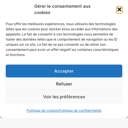
Gérer le consentement aux
cookies
Nous avons travaillé avec un portefeuille
Pour offrir les meilleures expériences, nous utilisons des technologies
diversifié de
clients sur Montanay
, y compris
telles que les cookies pour stocker et/ou accéder aux informations des
des acquéreur particulier et entreprise, créant
appareils. Le fait de consentir à ces technologies nous permettra de
traiter des données telles que le comportement de navigation ou les ID
tout ! Des pièces grandes sur mesure à
uniques sur ce site. Le fait de ne pas consentir ou de retirer son
l’équipement complet des buvettes et des
consentement peut avoir un effet négatif sur certaines caractéristiques
et fonctions.
restaurants. En tant que
Tapissier Décorateur
Montanay
Nous sommes impliqués dans
Accepter
l’industrie depuis de nombreuses années et
avons acquis une compréhension des
Refuser
excellentes pratiques dans le but de
confectionner des pièces franchement
Voir les préférences
exceptionnelles.
Nous avons de l’expérience
dans la création d’une gamme de produits
Politique de cookies
Politique de confidentialité
d’ameublement comprenant des chaises, des
canapés, des poufs, des têtes de lit. Notre