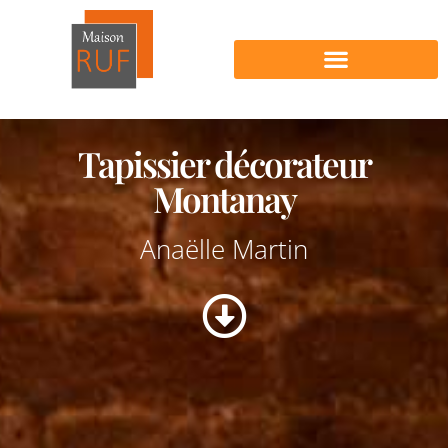
Nos produits en vente
Tapissier décorateur
Montanay
Anaëlle Martin