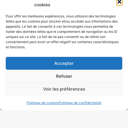
cookies
Nous avons travaillé avec un portefeuille
Pour offrir les meilleures expériences, nous utilisons des technologies
telles que les cookies pour stocker et/ou accéder aux informations des
diversifié de
clients sur Parcieux
, dont des
appareils. Le fait de consentir à ces technologies nous permettra de
acquéreur particulier et entreprise, créant tout
traiter des données telles que le comportement de navigation ou les ID
uniques sur ce site. Le fait de ne pas consentir ou de retirer son
! Des pièces sommaires sur mesure à
consentement peut avoir un effet négatif sur certaines caractéristiques
l’équipement complet des tavernes et des
et fonctions.
restaurants. En tant que
Tapissier Décorateur
Parcieux
Nous sommes impliqués dans
Accepter
l’industrie depuis de nombreuses années et
Refuser
avons acquis une compréhension des
excellentes pratiques pour créer des pièces
Voir les préférences
franchement exceptionnelles.
Nous avons de
l’expérience
dans la réalisation d’une gamme
Politique de cookies
Politique de confidentialité
d’articles d’ameublement comprenant des
chaises, des canapés, des poufs, des têtes de
lit. Notre équipe de tapissier décorateur