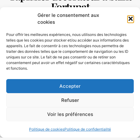
Fortunat
Gérer le consentement aux
cookies
Nous avons travaillé avec un portefeuille
Pour offrir les meilleures expériences, nous utilisons des technologies
diversifié de
clients sur Saint Fortunat
, y
telles que les cookies pour stocker et/ou accéder aux informations des
appareils. Le fait de consentir à ces technologies nous permettra de
compris des acquéreur particulier et
traiter des données telles que le comportement de navigation ou les ID
professionnels, créant tout ! Des pièces
uniques sur ce site. Le fait de ne pas consentir ou de retirer son
consentement peut avoir un effet négatif sur certaines caractéristiques
énormes sur mesure à l’équipement complet
et fonctions.
des tavernes et des restaurants. En tant que
Tapissier Décorateur Saint Fortunat
Nous
Accepter
sommes impliqués dans l’industrie depuis de
nombreuses années et avons acquis une
Refuser
compréhension des excellentes pratiques pour
Voir les préférences
créer des pièces réellement exceptionnelles.
Nous avons de l’expérience
dans la mise en
Politique de cookies
Politique de confidentialité
place d’une gamme de produits