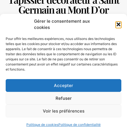
Germain au Mont D’or
Gérer le consentement aux
cookies
Nous avons travaillé avec un portefeuille
Pour offrir les meilleures expériences, nous utilisons des technologies
diversifié de
clients sur Saint Germain au Mont
telles que les cookies pour stocker et/ou accéder aux informations des
D’or
, avec des acquéreur particulier et
appareils. Le fait de consentir à ces technologies nous permettra de
traiter des données telles que le comportement de navigation ou les ID
entreprise, créant tout ! Des pièces réduites sur
uniques sur ce site. Le fait de ne pas consentir ou de retirer son
mesure à l’équipement complet des gargotes
consentement peut avoir un effet négatif sur certaines caractéristiques
et fonctions.
et des restaurants. En tant que
Tapissier
Décorateur Saint Germain au Mont D’or
Nous
Accepter
sommes impliqués dans l’industrie depuis de
nombreuses années et avons acquis une
Refuser
compréhension des meilleures pratiques afin
de confectionner des pièces réellement
Voir les préférences
exceptionnelles.
Nous avons de l’expérience
dans la création d’une gamme d’articles
Politique de cookies
Politique de confidentialité